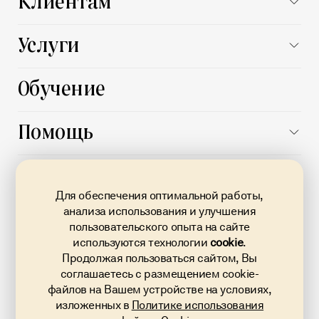
Клиентам
Заказчику
Услуги
Поставщику
Все услуги
Обучение
Автоматизация процессов
Подготовка документации
Помощь
Выпуск и продление электронной подписи
База знаний
О площадке
Банковская
Поддержка
гарантия
Для обеспечения оптимальной работы,
О нас
FAQ
анализа использования и улучшения
Кредит на исполнение контракта по 223-ФЗ
пользовательского опыта на сайте
Карьера
Документы
Проверка контрагентов
используются технологии
cookie
.
Новости
Продолжая пользоваться сайтом, Вы
Карта сайта
Тендерное сопровождение
8 800 707 02 23
соглашаетесь с размещением cookie-
Блог
Звонок по России бесплатный
файлов на Вашем устройстве на условиях,
info@torgi223.ru
Контакты
изложенных в
Политике использования