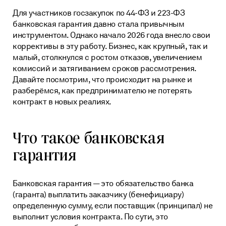
Проверка контрагентов
Для участников госзакупок по 44-ФЗ и 223-ФЗ
Нормативные документы
Vkontakte
банковская гарантия давно стала привычным
Кредит на исполнение контракта по 223-ФЗ
О нас
FAQ
инструментом. Однако начало 2026 года внесло свои
Тендерное сопровождение
Пресс-центр
коррективы в эту работу. Бизнес, как крупный, так и
Telegram
Техническая поддержка
малый, столкнулся с ростом отказов, увеличением
Блог
комиссий и затягиванием сроков рассмотрения.
Карьера
Копировать ссылку
Давайте посмотрим, что происходит на рынке и
разберёмся, как предпринимателю не потерять
Контакты
контракт в новых реалиях.
Реквизиты АО «ЦРЭТ»
Что такое банковская
гарантия
Банковская гарантия — это обязательство банка
(гаранта) выплатить заказчику (бенефициару)
определенную сумму, если поставщик (принципал) не
выполнит условия контракта. По сути, это