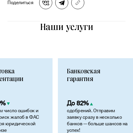
Поделиться
Наши услуги
товка
Банковская
ентации
гарантия
0%
До 82%
м число ошибок и
одобрений. Отправим
риск жалоб в ФАС
заявку сразу в несколько
ря юридической
банков — больше шансов на
изе
успех!