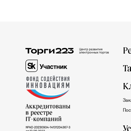
Р
Т
К
Зак
Пос
У