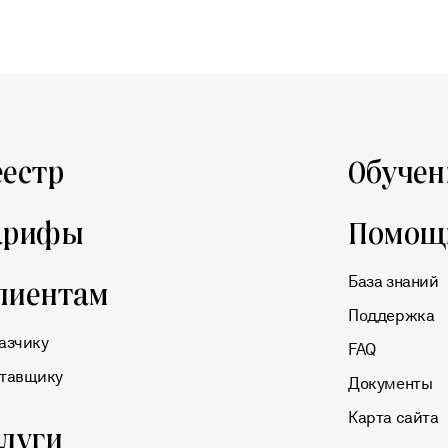
еестр
Обучен
арифы
Помощ
База знаний
лиентам
Поддержка
азчику
FAQ
тавщику
Документы
Карта сайта
слуги