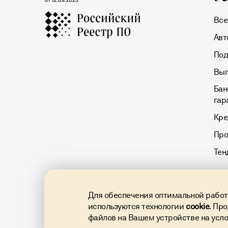
Все
Авт
Под
Вып
Бан
гар
Кре
Про
Тен
Для обеспечения оптимальной работы
используются технологии
cookie
. Пр
файлов на Вашем устройстве на усл