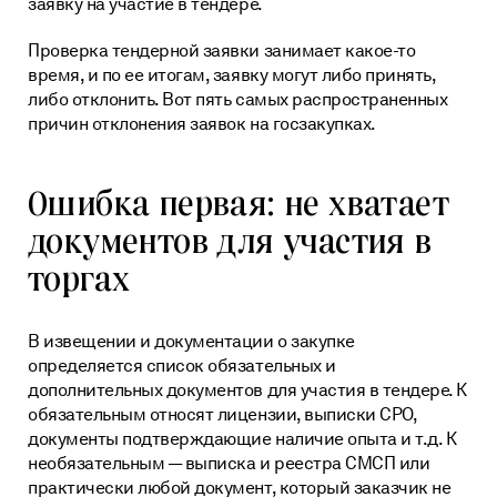
заявку на участие в тендере.
Telegram
Проверка контрагентов
Нормативные документы
Проверка тендерной заявки занимает какое-то
Кредит на исполнение контракта по 223-ФЗ
О нас
FAQ
время, и по ее итогам, заявку могут либо принять,
Копировать ссылку
Тендерное сопровождение
Пресс-центр
либо отклонить. Вот пять самых распространенных
Техническая поддержка
причин отклонения заявок на госзакупках.
Блог
Карьера
Ошибка первая: не хватает
Контакты
документов для участия в
Реквизиты АО «ЦРЭТ»
торгах
В извещении и документации о закупке
определяется список обязательных и
дополнительных документов для участия в тендере. К
обязательным относят лицензии, выписки СРО,
документы подтверждающие наличие опыта и т.д. К
необязательным — выписка и реестра СМСП или
практически любой документ, который заказчик не