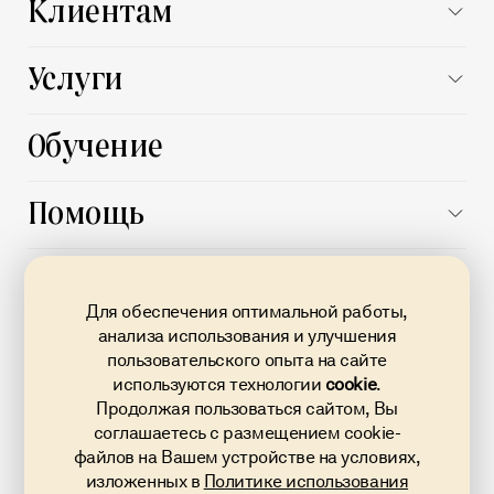
Клиентам
Заказчику
Услуги
Поставщику
Все услуги
Обучение
Автоматизация процессов
Подготовка документации
Помощь
Выпуск и продление электронной подписи
База знаний
О площадке
Банковская
Поддержка
гарантия
Для обеспечения оптимальной работы,
О нас
FAQ
анализа использования и улучшения
Кредит на исполнение контракта по 223-ФЗ
пользовательского опыта на сайте
Карьера
Документы
Проверка контрагентов
используются технологии
cookie
.
Новости
Продолжая пользоваться сайтом, Вы
Карта сайта
Тендерное сопровождение
8 800 707 02 23
соглашаетесь с размещением cookie-
Блог
Звонок по России бесплатный
файлов на Вашем устройстве на условиях,
info@torgi223.ru
Контакты
изложенных в
Политике использования