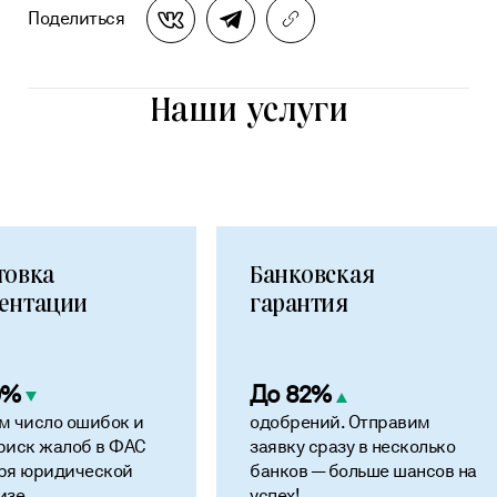
Поделиться
Наши услуги
товка
Банковская
ентации
гарантия
0%
До 82%
м число ошибок и
одобрений. Отправим
риск жалоб в ФАС
заявку сразу в несколько
ря юридической
банков — больше шансов на
изе
успех!