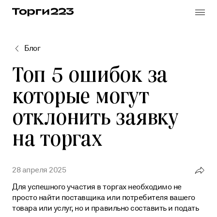
Skip
to
the
content
Блог
Топ 5 ошибок за
Реестр закупок по 223-ФЗ
которые могут
Реестр медицинских закупок по 223-ФЗ
отклонить заявку
Заказчику
Горюче-смазочные материалы
Поставщику
на торгах
Продукты питания
Все услуги
Банковская
гарантия
28 апреля 2025
Подготовка документации
Для успешного участия в торгах необходимо не
Vkontakte
Автоматизация процессов
просто найти поставщика или потребителя вашего
товара или услуг, но и правильно составить и подать
Выпуск и продление электронной подписи
База знаний