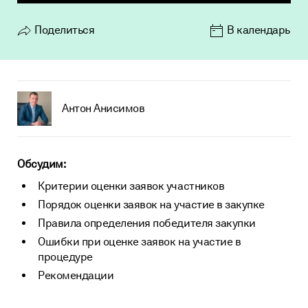
Проверка контрагентов
Нормативные документы
Поделиться
В календарь
Кредит на исполнение контракта по 223-ФЗ
О нас
FAQ
Тендерное сопровождение
Пресс-центр
Техническая поддержка
Vkontakte
Блог
Карьера
Антон Анисимов
Telegram
Контакты
Копировать ссылку
Реквизиты АО «ЦРЭТ»
Обсудим:
Критерии оценки заявок участников
Порядок оценки заявок на участие в закупке
Правила определения победителя закупки
Ошибки при оценке заявок на участие в
процедуре
Рекомендации