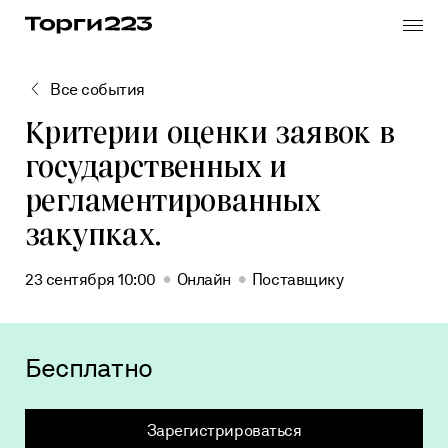
Skip
to
the
content
Все события
Критерии оценки заявок в
государственных и
Реестр закупок по 223-ФЗ
регламентированных
Реестр медицинских закупок по 223-ФЗ
закупках.
Заказчику
Горюче-смазочные материалы
Поставщику
Продукты питания
23 сентября 10:00
Онлайн
Поставщику
Все услуги
Банковская
гарантия
Бесплатно
Подготовка документации
Автоматизация процессов
Зарегистрироваться
Выпуск и продление электронной подписи
База знаний