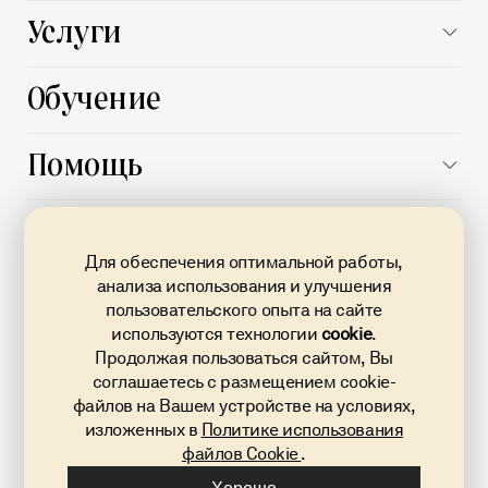
Заказчику
Услуги
Поставщику
Все услуги
Обучение
Автоматизация процессов
Подготовка документации
Помощь
Выпуск и продление электронной подписи
База знаний
О площадке
Банковская
Поддержка
гарантия
Для обеспечения оптимальной работы,
О нас
FAQ
анализа использования и улучшения
Кредит на исполнение контракта по 223-ФЗ
пользовательского опыта на сайте
Карьера
Документы
Проверка контрагентов
используются технологии
cookie
.
Новости
Продолжая пользоваться сайтом, Вы
Карта сайта
Тендерное сопровождение
8 800 707 02 23
соглашаетесь с размещением cookie-
Блог
Звонок по России бесплатный
файлов на Вашем устройстве на условиях,
info@torgi223.ru
Контакты
изложенных в
Политике использования
файлов Cookie
.
Политика конфиденциальности и файлы cookie