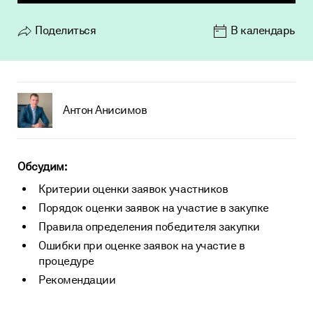
Проверка контрагентов
Нормативные документы
Поделиться
В календарь
Кредит на исполнение контракта по 223-ФЗ
О нас
FAQ
Тендерное сопровождение
Пресс-центр
Техническая поддержка
Vkontakte
Блог
Карьера
Антон Анисимов
Telegram
Контакты
Копировать ссылку
Реквизиты АО «ЦРЭТ»
Обсудим:
Критерии оценки заявок участников
Порядок оценки заявок на участие в закупке
Правила определения победителя закупки
Ошибки при оценке заявок на участие в
процедуре
Рекомендации