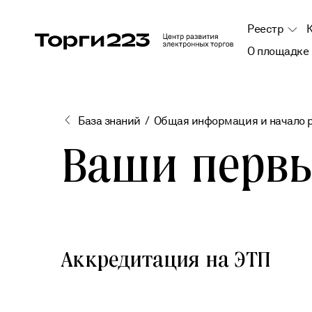
Skip
to
Реестр
the
О площадке
content
База знаний
Общая информация и начало р
Ваши первы
Аккредитация на ЭТП