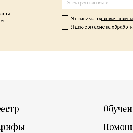
иалы
Alternative:
Я принимаю
условия полит
ам
Я даю
согласие на обработ
еестр
Обучен
арифы
Помощ