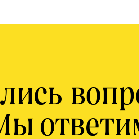
лись воп
Мы ответи