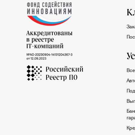
К
Зак
Пос
У
Все
Авт
Под
Вып
Бан
гар
Кре