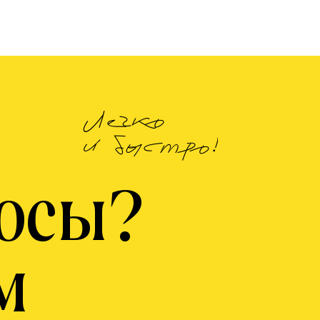
Легко
и быстро!
росы?
м