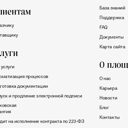
База знаний
лиентам
Поддержка
азчику
FAQ
тавщику
Документы
Карта сайта
слуги
О площ
 услуги
оматизация процессов
О нас
готовка документации
Карьера
уск и продление электронной подписи
Новости
ковская
Блог
антия
Контакты
дит на исполнение контракта по 223-ФЗ