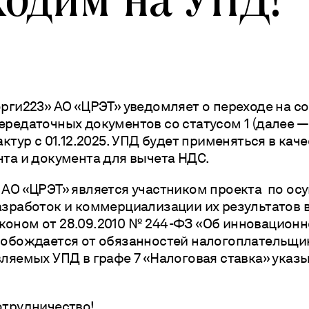
рги223» АО «ЦРЭТ» уведомляет о переходе на с
Vko
ередаточных документов со статусом 1 (далее —
актур с 01.12.2025. УПД будет применяться в кач
Tel
нта и документа для вычета НДС.
 АО «ЦРЭТ» является участником проекта по о
Коп
азработок и коммерциализации их результатов в
оном от 28.09.2010 № 244-ФЗ «Об инновационн
вобождается от обязанностей налогоплательщи
ляемых УПД в графе 7 «Налоговая ставка» указы
отрудничество!