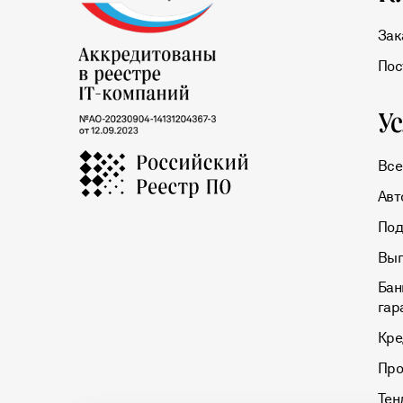
Зак
Пос
У
Все
Авт
Под
Вып
Бан
гар
Кре
Про
Тен