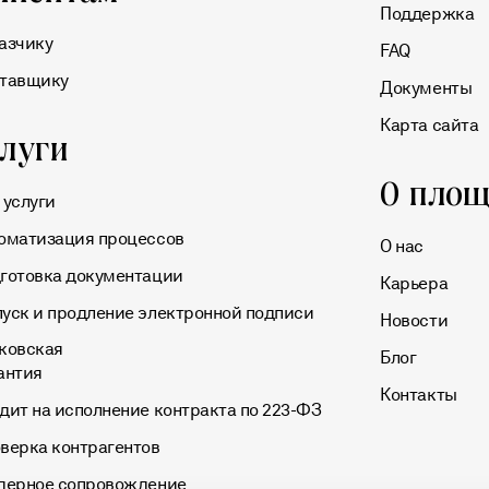
Поддержка
азчику
FAQ
тавщику
Документы
Карта сайта
слуги
О площ
 услуги
оматизация процессов
О нас
готовка документации
Карьера
уск и продление электронной подписи
Новости
ковская
Блог
антия
Контакты
дит на исполнение контракта по 223-ФЗ
верка контрагентов
дерное сопровождение