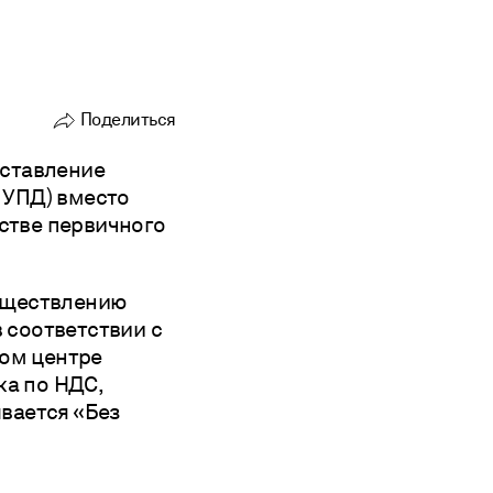
Поделиться
оставление
ntakte
 УПД) вместо
естве первичного
egram
существлению
ировать ссылку
 соответствии с
ом центре
ка по НДС,
вается «Без