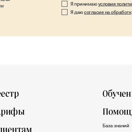
Alternative:
Я принимаю
условия полит
ам
Я даю
согласие на обработ
еестр
Обучен
арифы
Помощ
База знаний
лиентам