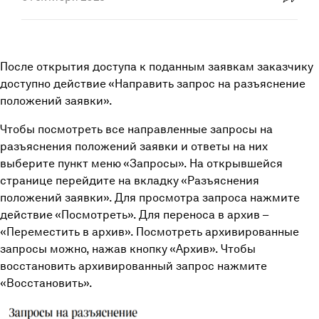
Проверка контрагентов
Нормативные документы
Vkontakte
Кредит на исполнение контракта по 223-ФЗ
О нас
FAQ
Тендерное сопровождение
Пресс-центр
После открытия доступа к поданным заявкам заказчику
Техническая поддержка
Telegram
доступно действие «Направить запрос на разъяснение
Блог
положений заявки».
Карьера
Копировать ссылку
Чтобы посмотреть все направленные запросы на
Контакты
разъяснения положений заявки и ответы на них
Реквизиты АО «ЦРЭТ»
выберите пункт меню «Запросы». На открывшейся
странице перейдите на вкладку «Разъяснения
положений заявки». Для просмотра запроса нажмите
действие «Посмотреть». Для переноса в архив –
«Переместить в архив». Посмотреть архивированные
запросы можно, нажав кнопку «Архив». Чтобы
восстановить архивированный запрос нажмите
«Восстановить».