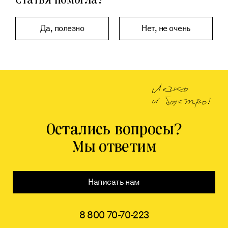
Да, полезно
Нет, не очень
Спасибо за помощь!
Спасибо за помощь! Поработаем над ошибками
Комментарий
Легко
и быстро!
Остались вопросы?
Мы ответим
E-
mail
Написать нам
Отправить
Alternative:
8 800 70-70-223