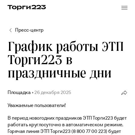
Skip
to
the
content
Пресс-центр
График работы ЭТП
Реестр закупок по 223-ФЗ
Торги223 в
Реестр медицинских закупок по 223-ФЗ
праздничные дни
Заказчику
Горюче-смазочные материалы
Поставщику
Продукты питания
Все услуги
Площадка
26 декабря 2025
Банковская
гарантия
Уважаемые пользователи!
Vkontakte
Подготовка документации
В период новогодних праздников ЭТП Торги223 будет
Автоматизация процессов
работать круглосуточно в автоматическом режиме.
Telegram
Выпуск и продление электронной подписи
Горячая линия ЭТП Торги223 (8 800 77 00 223) будет
База знаний