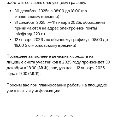
работать согласно следующему графику:
Проверка контрагентов
Нормативные документы
Копировать ссылку
30 декабря
2025г. с 08:00 до 18:00 (по
Кредит на исполнение контракта по 223-ФЗ
О нас
московскому времени)
FAQ
Тендерное сопровождение
31 декабря 2025г. — 11 января 2026г. обращения
Пресс-центр
Техническая поддержка
принимаются на адрес электронной почты
Блог
info@torgi223.ru
12 января 2026г. по обычному графику с 08:00 до
Карьера
19:00 (по московскому времени)
Контакты
Последнее зачисление денежных средств на
Реквизиты АО «ЦРЭТ»
лицевые счета участников в 2025 году произойдет 30
декабря в 18:00 (МСК), следующее – 12 января 2026
года в 9:00 (МСК).
Просим вас при планировании работы на площадке
учитывать эту информацию.